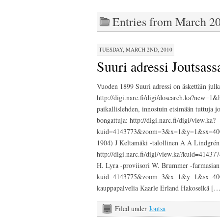
Entries from March 2
TUESDAY, MARCH 2ND, 2010
Suuri adressi Joutsass
Vuoden 1899 Suuri adressi on äskettäin julkai
http://digi.narc.fi/digi/dosearch.ka?new=1&
paikallislehden, innostuin etsimään tuttuja jo
bongattuja: http://digi.narc.fi/digi/view.ka?
kuid=4143773&zoom=3&x=1&y=1&sx=400&
1904) J Keltamäki -talollinen A A Lindgrén
http://digi.narc.fi/digi/view.ka?kuid=
H. Lyra -proviisori W. Brummer -farmasian op
kuid=4143775&zoom=3&x=1&y=1&sx=400&sy
kauppapalvelia Kaarle Erland Hakoselkä […
Filed under
Joutsa