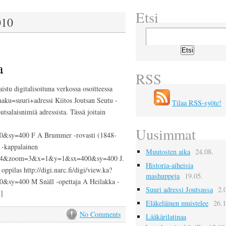
Etsi
010
a
RSS
stu digitalisoituna verkossa osoitteessa
haku=suuri+adressi Kiitos Joutsan Seutu -
Tilaa RSS-syöte!
utsalaisnimiä adressista. Tässä joitain
Uusimmat
sy=400 F A Brummer -rovasti (1848-
 -kappalainen
Muutosten aika
24.08.
4143774&zoom=3&x=1&y=1&sx=400&sy=400 J.
Historia-aiheisia
pilas http://digi.narc.fi/digi/view.ka?
mashuppeja
19.05.
=400 M Snäll -opettaja A Heilakka -
Suuri adressi Joutsassa
2.
]
Eläkeläinen muistelee
26.1
No Comments
Lääkärilatinaa