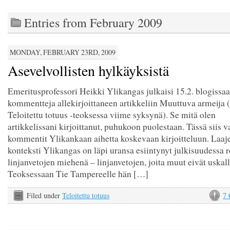
Entries from February 2009
MONDAY, FEBRUARY 23RD, 2009
Asevelvollisten hylkäyksistä
Emeritusprofessori Heikki Ylikangas julkaisi 15.2. blogissa
kommentteja allekirjoittaneen artikkeliin Muuttuva armeija 
Teloitettu totuus -teoksessa viime syksynä). Se mitä olen
artikkelissani kirjoittanut, puhukoon puolestaan. Tässä siis v
kommentit Ylikankaan aihetta koskevaan kirjoitteluun. Laa
konteksti Ylikangas on läpi uransa esiintynyt julkisuudessa 
linjanvetojen miehenä – linjanvetojen, joita muut eivät uskall
Teoksessaan Tie Tampereelle hän […]
Filed under
Teloitettu totuus
7